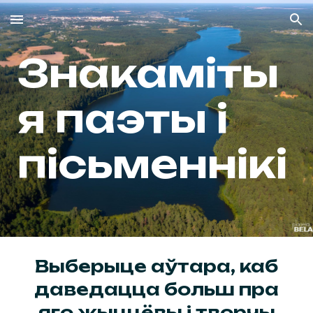
Skip to main content
Skip to navigation
Знакаміты
я паэты і
пісьменнік
і
Выберыце аўтара, каб
даведацца больш пра
яго жыццёвы і творчы