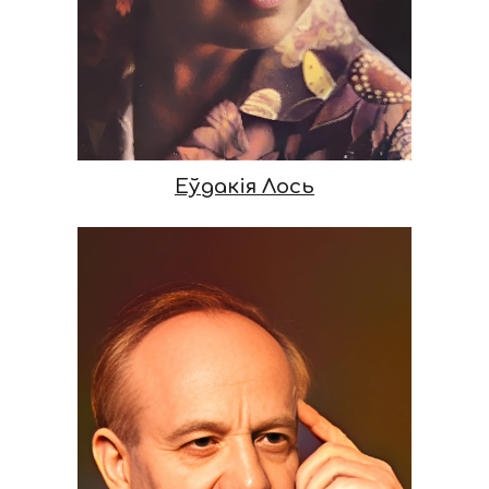
Еўдакія Лось