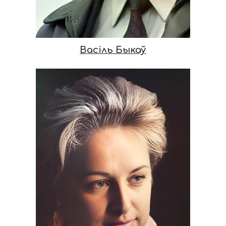
Васіль Быкаў