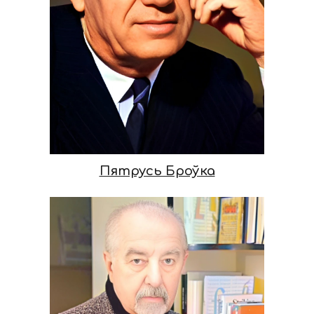
Пятрусь Броўка